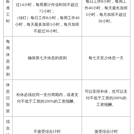
标
每日工作8小时，每周工
过14小时，每周累计作业时间不超过
准
作40小时，每天最长加班
72小时；
工
3小时，每月加班不超过
（绿灯）每日工作8小时，每周工作40
时
36小时。
小时，每天最多加班3小时，每月加班
不超过36小时。
每
周
休
确保第七天休息的原则
每七天至少休息一天
息
原
则
休
息
可以安排补休，也可以支
补休必须在同一支付周期内，或者支
日
付不低于工资的200%的
付不低于工资的200%的工资报酬。
加
工资报酬。
班
综
合
不接受综合计时
接受综合计时